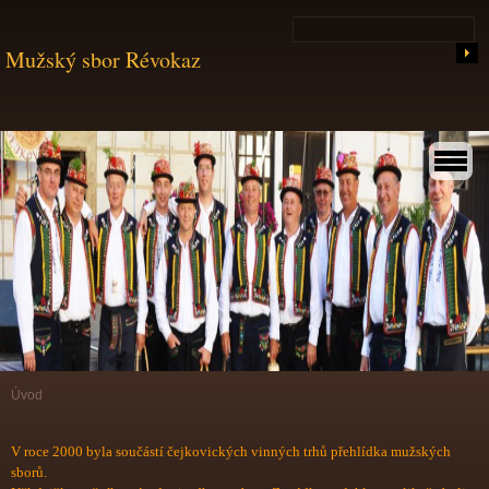
Mužský sbor Révokaz
Úvod
V roce 2000 byla součástí čejkovických vinných trhů přehlídka mužských
sborů.