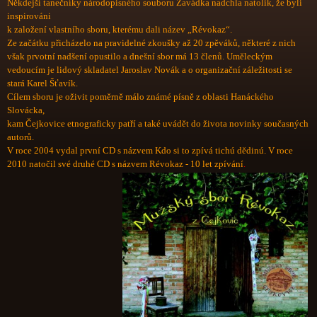
Někdejší tanečníky národopisného souboru Zavádka nadchla natolik, že byli
inspirováni
k založení vlastního sboru, kterému dali název „Révokaz“.
Ze začátku přicházelo na pravidelné zkoušky až 20 zpěváků, některé z nich
však prvotní nadšení opustilo a dnešní sbor má 13 členů. Uměleckým
vedoucím je lidový skladatel Jaroslav Novák a o organizační záležitosti se
stará Karel Šťavík.
Cílem sboru je oživit poměrně málo známé písně z oblasti Hanáckého
Slovácka,
kam Čejkovice etnograficky patří a také uvádět do života novinky současných
autorů.
V roce 2004 vydal první CD s názvem Kdo si to zpívá tichú dědinú. V roce
2010 natočil své druhé CD s názvem Révokaz - 10 let zpívání
.