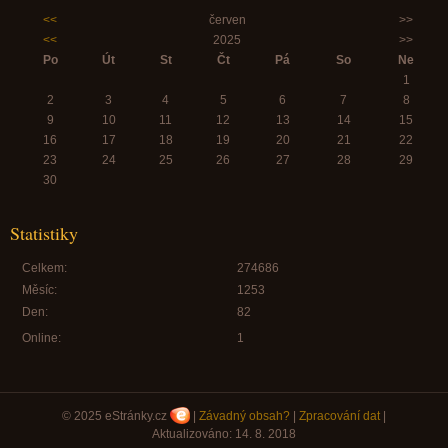
<<
červen
>>
<<
2025
>>
Po
Út
St
Čt
Pá
So
Ne
1
2
3
4
5
6
7
8
9
10
11
12
13
14
15
16
17
18
19
20
21
22
23
24
25
26
27
28
29
30
Statistiky
Celkem:
274686
Měsíc:
1253
Den:
82
Online:
1
© 2025 eStránky.cz
|
Závadný obsah?
|
Zpracování dat
|
Aktualizováno: 14. 8. 2018